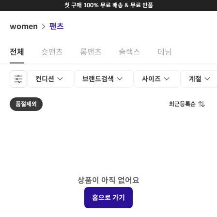
첫 구매 100% 무료 배송 & 무료 반품
women
팬츠
전체
숏팬츠
롱팬츠
슬랙스
데님
컨디션
브랜드검색
사이즈
계절
품절제외
최근등록순
상품이 아직 없어요
홈으로 가기