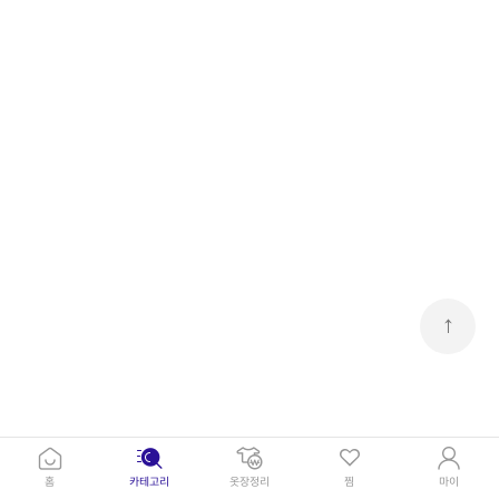
↑
홈
카테고리
옷장정리
찜
마이