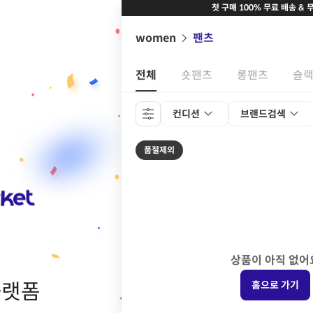
첫 구매 100% 무료 배송 & 
women
팬츠
전체
숏팬츠
롱팬츠
슬
컨디션
브랜드검색
품절제외
상품이 아직 없어
플랫폼
홈으로 가기