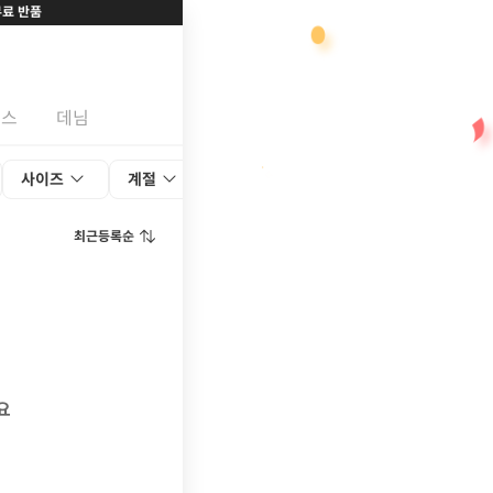
무료 반품
랙스
데님
사이즈
계절
색상
최근등록순
요