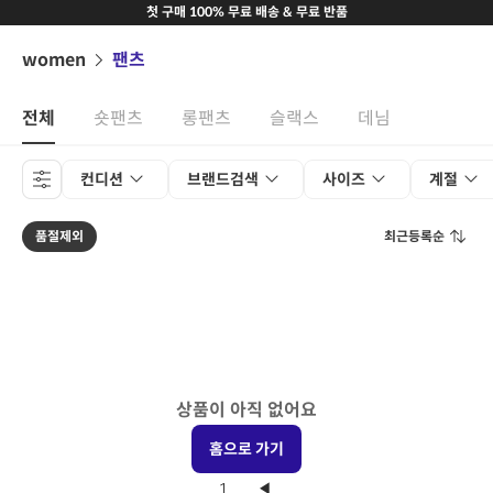
첫 구매 100% 무료 배송 & 무료 반품
women
팬츠
전체
숏팬츠
롱팬츠
슬랙스
데님
컨디션
브랜드검색
사이즈
계절
품절제외
최근등록순
상품이 아직 없어요
홈으로 가기
1
◀