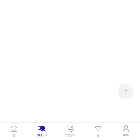
↑
홈
카테고리
옷장정리
찜
마이