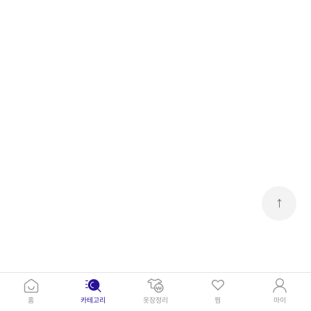
↑
홈
카테고리
옷장정리
찜
마이