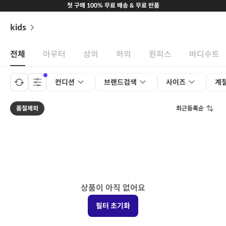
첫 구매 100% 무료 배송 & 무료 반품
kids
전체
아우터
상의
하의
원피스
바디수트
컨디션
브랜드검색
사이즈
계
품절제외
최근등록순
상품이 아직 없어요
필터 초기화