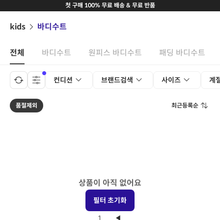
첫 구매 100% 무료 배송 & 무료 반품
kids
바디수트
전체
바디수트
원피스 바디수트
패딩 바디수트
컨디션
브랜드검색
사이즈
계
품절제외
최근등록순
상품이 아직 없어요
필터 초기화
1
◀