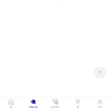
↑
홈
카테고리
옷장정리
찜
마이