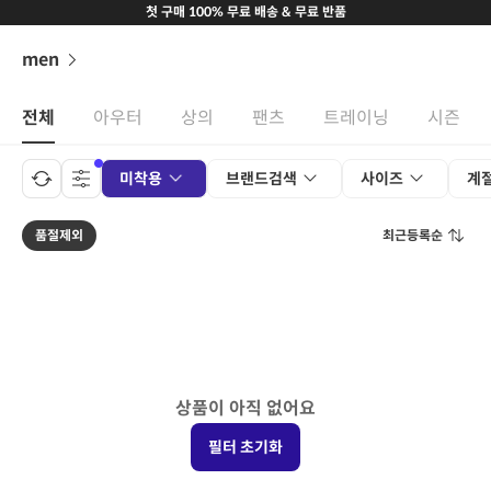
첫 구매 100% 무료 배송 & 무료 반품
men
전체
아우터
상의
팬츠
트레이닝
시즌
미착용
브랜드검색
사이즈
계
품절제외
최근등록순
상품이 아직 없어요
필터 초기화