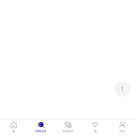
↑
홈
카테고리
옷장정리
찜
마이