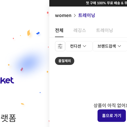
첫 구매 100% 무료 배송 & 
women
트레이닝
전체
레깅스
트레이닝
컨디션
브랜드검색
품절제외
상품이 아직 없어
플랫폼
홈으로 가기