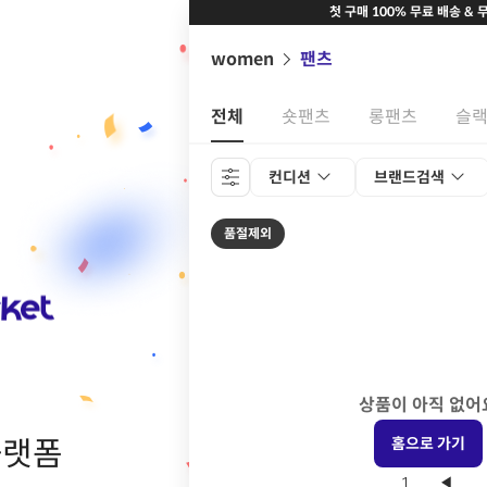
첫 구매 100% 무료 배송 & 
women
팬츠
전체
숏팬츠
롱팬츠
슬
컨디션
브랜드검색
품절제외
상품이 아직 없어
플랫폼
홈으로 가기
1
◀