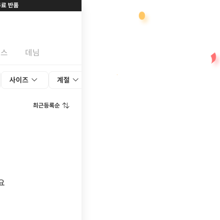
무료 반품
랙스
데님
사이즈
계절
색상
최근등록순
요