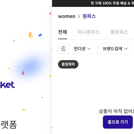
첫 구매 100% 무료 배송 & 
women
원피스
전체
미니원피스
롱원피스
컨디션
브랜드검색
품절제외
상품이 아직 없어
플랫폼
홈으로 가기