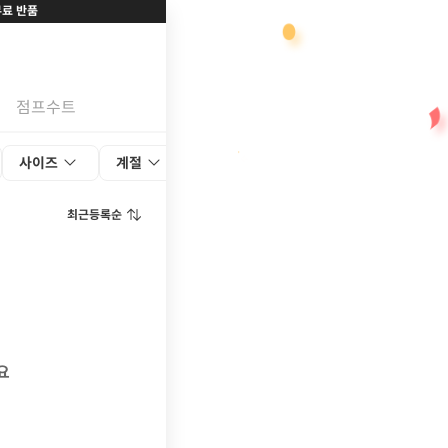
무료 반품
점프수트
사이즈
계절
색상
최근등록순
요