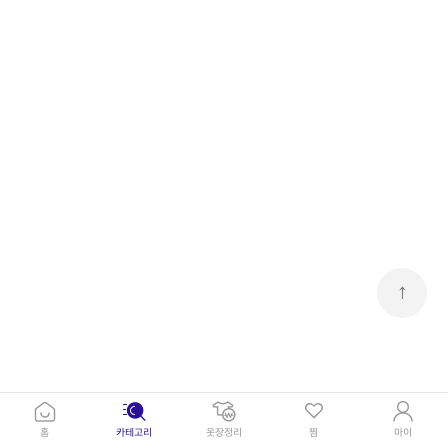
↑
홈
카테고리
옷장정리
찜
마이