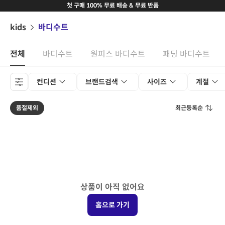
첫 구매 100% 무료 배송 & 무료 반품
kids
바디수트
전체
바디수트
원피스 바디수트
패딩 바디수트
컨디션
브랜드검색
사이즈
계절
품절제외
최근등록순
상품이 아직 없어요
홈으로 가기