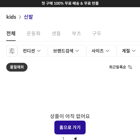
첫 구매 100% 무료 배송 & 무료 반품
kids
신발
전체
운동화
샌들
부츠
구두
컨디션
브랜드검색
사이즈
계절
품절제외
최근등록순
상품이 아직 없어요
홈으로 가기
1
◀