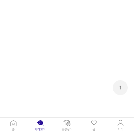
↑
홈
카테고리
옷장정리
찜
마이