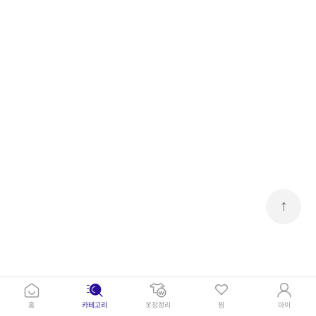
↑
홈
카테고리
옷장정리
찜
마이