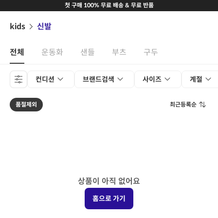
첫 구매 100% 무료 배송 & 무료 반품
kids
신발
전체
운동화
샌들
부츠
구두
컨디션
브랜드검색
사이즈
계절
품절제외
최근등록순
상품이 아직 없어요
홈으로 가기