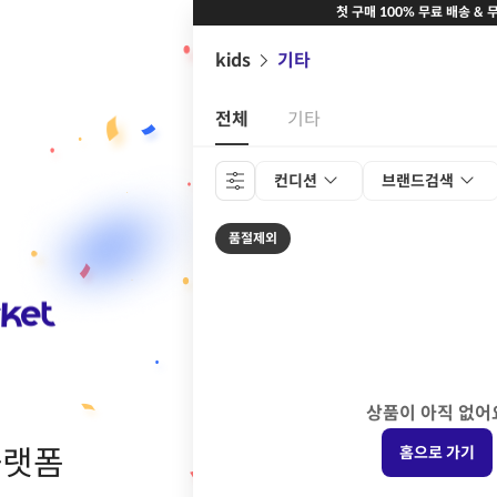
첫 구매 100% 무료 배송 & 
kids
기타
전체
기타
컨디션
브랜드검색
품절제외
상품이 아직 없어
플랫폼
홈으로 가기