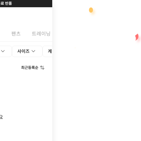
무료 반품
스
팬츠
트레이닝
스커트
시즌
세트
사이즈
계절
색상
최근등록순
요