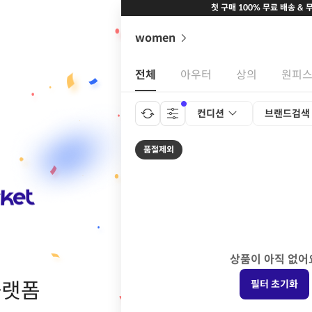
첫 구매 100% 무료 배송 & 
women
전체
아우터
상의
원피
컨디션
브랜드검색
품절제외
상품이 아직 없어
플랫폼
필터 초기화