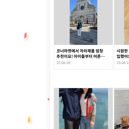
코너마켓에서 자라제품 엄청
시원한 
추천이요! 아이들부터 어른들
입했어
모두 디자인이며 색감이며 다
25.06.18
25.06.1
맘에들고요. 중고옷인데 깨끗
하고 좋아요