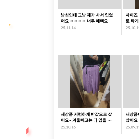
남성인데 그냥 제가 사서 입었
사이즈 
어요 ㅋㅋㅋㅋ 너무 예뻐요
로 싸게
25.11.14
25.10.1
새상품 저렴하게 반값으로 샀
새상품
어요~ 겨울빼고는 다 입을 수
샀어요 
있는 편하고 예쁜치마 득템!!
품 업
25.10.16
25.09.1