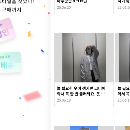
스타일을 찾았다!
아주굿굿ㅇㄱㅁ딘
히기 
25.06.20
25.06.2
적 구매까지
늘 필요한 옷이 생기면 코너에
늘 필요
와서 꼭 한 번 둘러봐요. 옷 상
와서 꼭
태 깔끔하고 만족합니다
25.06.19
25.06.1