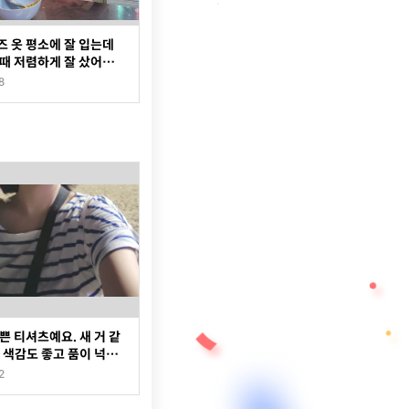
 옷 평소에 잘 입는데
때 저렴하게 잘 샀어요
8
쁜 티셔츠예요. 새 거 같
 색감도 좋고 품이 넉넉
주 입을 것 같습니다.~
2