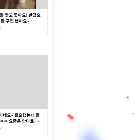
잘 맞고 좋아요! 반값으
 잘 구입 했어요~
9
이네요~ 필요했는데 잘
ㅋㅋ 요즘은 안다르 제
로드가 없네요
9