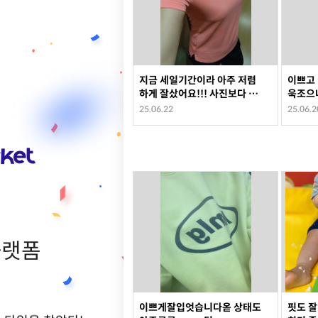
지금 세일기간이라 아주 저렴
이쁘고
하게 잘샀어요!!! 사진보다 실
욱조으
물이 훨씬 예뻐서 아주 만족해
25.06.22
25.06.2
요!!^^
플랫폼
이쁘게잘입엇습니다옫 상태도
핏도 잘