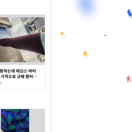
운동하는데 레깅스 여러
 가격으로 규매 했어
 새상품같은 컨디션~
6