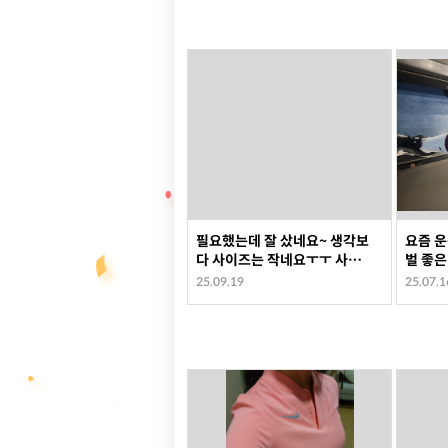
필요했는데 잘 샀네요~ 생각보
요즘 
다 사이즈는 작네요ㅜㅜ 사진
벌 좋은
으로는 검은색인데 받으니 청
요!!!
25.09.19
25.07.1
록색이에요
굿!!!