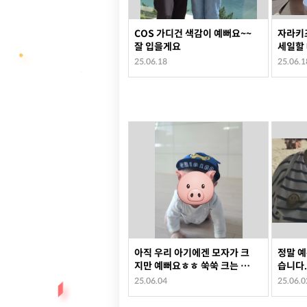
COS 가디건 색감이 예뻐요~~
자라키즈
잘 입을게요
세일할 
~
25.06.18
25.06.1
아직 우리 아기에겐 모자가 크
정말 예
지만 예뻐요ㅎㅎ 쑥쑥 크는 아
습니다.
가들에겐 굿 잘 입힐게요^^
하여 자
25.06.04
25.06.0