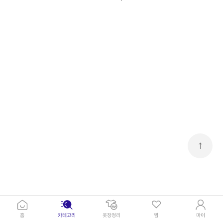
↑
홈
카테고리
옷장정리
찜
마이