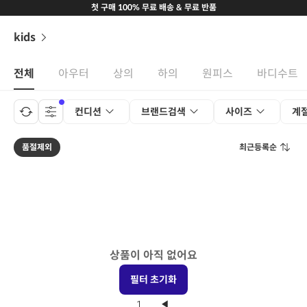
첫 구매 100% 무료 배송 & 무료 반품
kids
전체
아우터
상의
하의
원피스
바디수트
컨디션
브랜드검색
사이즈
계
품절제외
최근등록순
상품이 아직 없어요
필터 초기화
1
◀