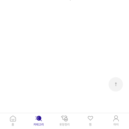
↑
홈
카테고리
옷장정리
찜
마이