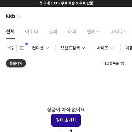
첫 구매 100% 무료 배송 & 무료 반품
kids
전체
아우터
상의
하의
원피스
바디수트
컨디션
브랜드검색
사이즈
계
품절제외
최근등록순
상품이 아직 없어요
필터 초기화
1
◀